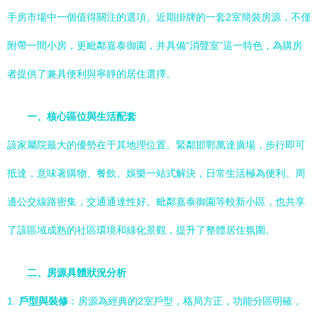
手房市場中一個值得關注的選項。近期掛牌的一套2室簡裝房源，不僅
附帶一間小房，更毗鄰嘉泰御園，并具備“消聲室”這一特色，為購房
者提供了兼具便利與寧靜的居住選擇。
一、核心區位與生活配套
該家屬院最大的優勢在于其地理位置。緊鄰邯鄲萬達廣場，步行即可
抵達，意味著購物、餐飲、娛樂一站式解決，日常生活極為便利。周
邊公交線路密集，交通通達性好。毗鄰嘉泰御園等較新小區，也共享
了該區域成熟的社區環境和綠化景觀，提升了整體居住氛圍。
二、房源具體狀況分析
1.
戶型與裝修
：房源為經典的2室戶型，格局方正，功能分區明確，