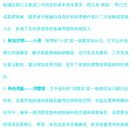
能滿足兩口之家或三代同堂的基本居住需求。標注為“簡裝”，即已完
成基礎裝修，購房者可根據自身喜好和經濟條件進行二次裝飾或直接
入住，節省了毛坯房漫長的裝修周期與前期投入。
2.
附加空間——小房
：附帶的“小房”是一個實用加分項。它可以作為
獨立的儲藏室，解決家庭雜物收納難題；也可改造為書房、工作室或
兒童活動室，靈活增加使用功能，提升了房屋的實際使用面積和性價
比。
3.
特色亮點——消聲室
：文中提到的“消聲室”是一個值得深入關注的
特色。這通常指經過特殊隔音處理的房間或空間。在臨近繁華商圈的
住宅中，擁有一個消聲室能有效阻隔外部交通和商業噪音，為需要安
靜環境居家辦公、學習、休息或是有音樂練習、影音娛樂需求的家庭