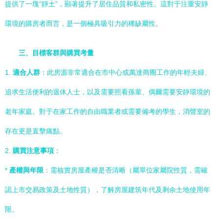
提供了一塊“靜土”，顯著提升了居住品質和私密性。這對于注重安靜
環境的購房者而言，是一個極具吸引力的稀缺屬性。
三、目標客群與購買考量
1.
適合人群
：此房源非常適合在市中心或萬達商圈工作的年輕夫婦、
追求生活便利的退休人士，以及需要照看孫輩、偶爾需要安靜環境的
老年家庭。對于在家工作的自由職業者或需要備考的學生，消聲室的
存在更是直擊痛點。
2.
購買注意事項
：
*
產權與年限
：需核實房屋產權是否清晰（屬單位家屬院性質，需確
認上市交易政策及土地性質），了解房屋建筑年代及剩余土地使用年
限。