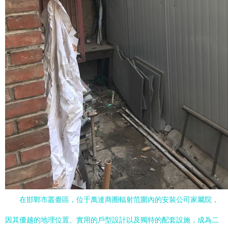
在邯鄲市叢臺區，位于萬達商圈輻射范圍內的安裝公司家屬院，
因其優越的地理位置、實用的戶型設計以及獨特的配套設施，成為二