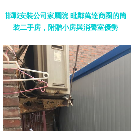
邯鄲安裝公司家屬院 毗鄰萬達商圈的簡
裝二手房，附贈小房與消聲室優勢