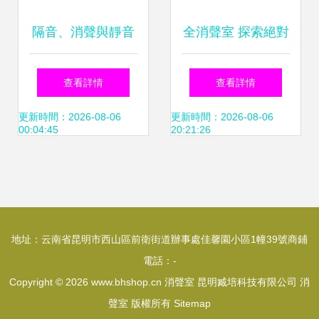
隔音、消聲與靜音
全消聲室 探索絕對
環境的設計與應用
靜謐的聲學圣地
查看詳情
查看詳情
從聽力測試室到工
更新時間：2026-08-06
更新時間：2026-08-06
00:04:45
20:21:26
業流水線
地址：云南省昆明市西山區前衛街道辦事處佳馨園小區1幢39號商鋪
電話：-
Copyright © 2026
www.bhshop.cn
消聲室
昆明臧培科技有限公司
消
聲室
版權所有
Sitemap