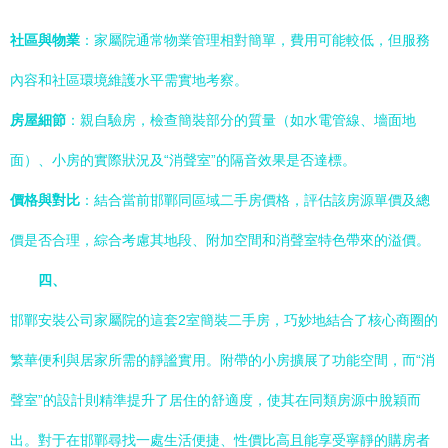
社區與物業
：家屬院通常物業管理相對簡單，費用可能較低，但服務
內容和社區環境維護水平需實地考察。
房屋細節
：親自驗房，檢查簡裝部分的質量（如水電管線、墻面地
面）、小房的實際狀況及“消聲室”的隔音效果是否達標。
價格與對比
：結合當前邯鄲同區域二手房價格，評估該房源單價及總
價是否合理，綜合考慮其地段、附加空間和消聲室特色帶來的溢價。
四、
邯鄲安裝公司家屬院的這套2室簡裝二手房，巧妙地結合了核心商圈的
繁華便利與居家所需的靜謐實用。附帶的小房擴展了功能空間，而“消
聲室”的設計則精準提升了居住的舒適度，使其在同類房源中脫穎而
出。對于在邯鄲尋找一處生活便捷、性價比高且能享受寧靜的購房者