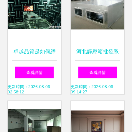
卓越品質是如何締
河北靜壓箱批發系
造？筆者帶你探秘
統認證與消聲室技
查看詳情
查看詳情
栢能顯卡工廠消聲
術融合的行業革新
更新時間：2026-08-06
更新時間：2026-08-06
02:58:12
09:14:27
室