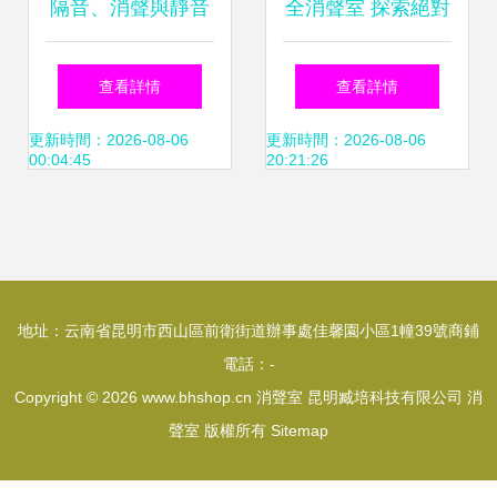
隔音、消聲與靜音
全消聲室 探索絕對
環境的設計與應用
靜謐的聲學圣地
查看詳情
查看詳情
從聽力測試室到工
更新時間：2026-08-06
更新時間：2026-08-06
00:04:45
20:21:26
業流水線
地址：云南省昆明市西山區前衛街道辦事處佳馨園小區1幢39號商鋪
電話：-
Copyright © 2026
www.bhshop.cn
消聲室
昆明臧培科技有限公司
消
聲室
版權所有
Sitemap