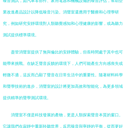
噪音測試，如汽車零部件、家用電器和機械設備的噪音評估，幫助企
業改進產品設計以降低噪音污染。消聲室還應用于醫療和心理學研
究，例如研究安靜環境對人類聽覺感知和心理健康的影響，或為聽力
測試提供標準環境。
盡管消聲室提供了無與倫比的安靜體驗，但長時間處于其中也可
能帶來挑戰。在缺乏聲音反饋的環境下，人們可能產生方向感喪失或
輕微不適，這反而凸顯了聲音在日常生活中的重要性。隨著材料科學
和聲學技術的進步，消聲室的設計將更加高效和智能化，為更多領域
提供精準的聲學測試環境。
消聲室不僅是科技發展的產物，更是人類探索聲音本質的窗口。
它讓我們在寂靜中重新聆聽世界，反思噪音與寧靜的平衡，從而更好